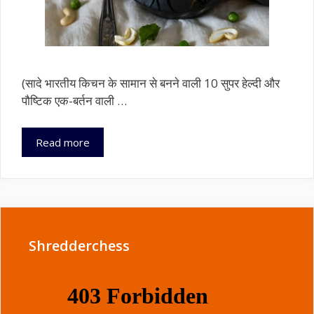
(सादे भारतीय किचन के सामान से बनने वाली 10 सुपर हेल्दी और
पौष्टिक एक-बर्तन वाली …
10
Read more
सुपर
हेल्दी
और
पौष्टिक
एक-
बर्तन
Shredderchess
वाली
रेसिपीज