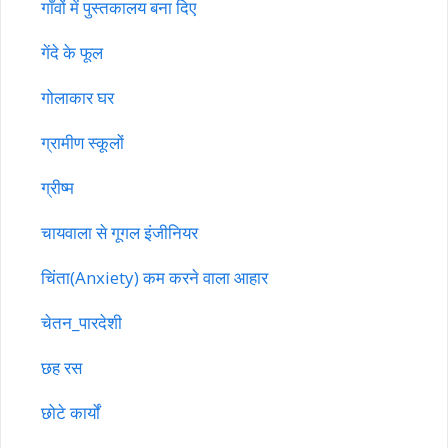
गाँवों में पुस्तकालय बना दिए
गेंदे के फूल
गोलाकार घर
ग्रामीण स्कूलों
ग्रीष्म
चायवाला से गूगल इंजीनियर
चिंता(Anxiety) कम करने वाला आहार
चेतन_पारदेशी
छह रस
छोटे कार्यों