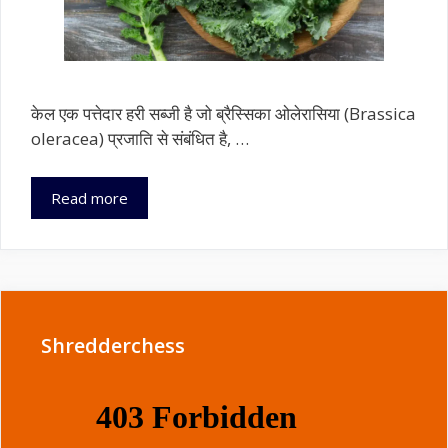
केल एक पत्तेदार हरी सब्जी है जो ब्रैस्सिका ओलेरासिया (Brassica
oleracea) प्रजाति से संबंधित है, …
केल
Read more
(Kale):
पोषक
तत्वों
से
भरपूर
पत्तेदार
Shredderchess
सब्जियों
का
राजा