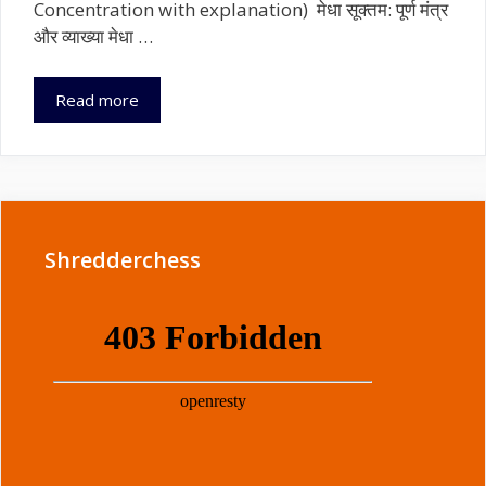
Concentration with explanation) मेधा सूक्तम: पूर्ण मंत्र
और व्याख्या मेधा …
पढ़ाई
Read more
में
एकाग्रता
के
लिए
मंत्र
(Mantra
Shredderchess
for
Concentration
in
studies
)