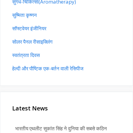
सुगंध-चिकित्सा(Aromatherapy)
सुष्मिता कृष्णन
सॉफ्टवेयर इंजीनियर
सोलर पैनल रीसाइक्लिंग
स्वतंत्रता दिवस
हेल्दी और पौष्टिक एक-बर्तन वाली रेसिपीज
Latest News
भारतीय एथलीट सुकांत सिंह ने दुनिया की सबसे कठिन
अल्ट्रा-मैराथन पूरी की
बच्चों के लिए दिमागी खेल (Brain games)