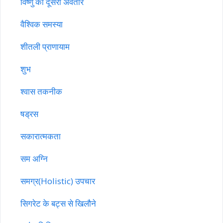
विष्णु का दूसरा अवतार
वैश्विक समस्या
शीतली प्राणायाम
शुभ
श्वास तकनीक
षड्रस
सकारात्मकता
सम अग्नि
समग्र(Holistic) उपचार
सिगरेट के बट्स से खिलौने