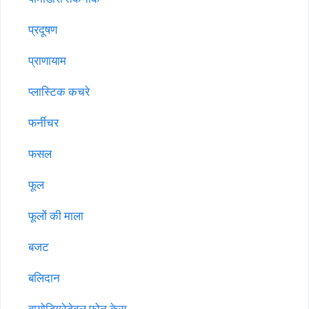
प्रदूषण
प्राणायाम
प्लास्टिक कचरे
फर्नीचर
फसल
फूल
फूलों की माला
बजट
बलिदान
बायोडिग्रेडेबल फोन केस