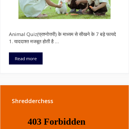
Animal Quiz(प्रश्नोत्तरी) के माध्यम से सीखने के 7 बड़े फायदे
1. याददाश्त मजबूत होती है …
मज़ेदार
Read more
प्रश्नोत्तरी
से
जानवरों
के
बारे
में
Shredderchess
जानें(
Animal
Quiz)