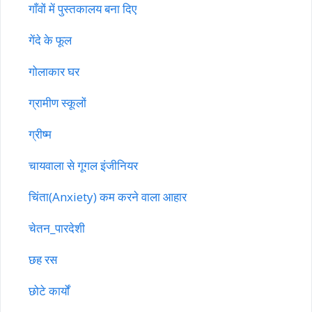
गाँवों में पुस्तकालय बना दिए
गेंदे के फूल
गोलाकार घर
ग्रामीण स्कूलों
ग्रीष्म
चायवाला से गूगल इंजीनियर
चिंता(Anxiety) कम करने वाला आहार
चेतन_पारदेशी
छह रस
छोटे कार्यों