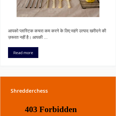
आपको प्लास्टिक कचरा कम करने के लिए महंगे उत्पाद खरीदने की
ज़रूरत नहीं है। आपकी …
रसोई
Read more
में
पहले
से
मौजूद
10
सिंगल-
Shredderchess
यूज़
प्लास्टिक
विकल्प(Alternatives)