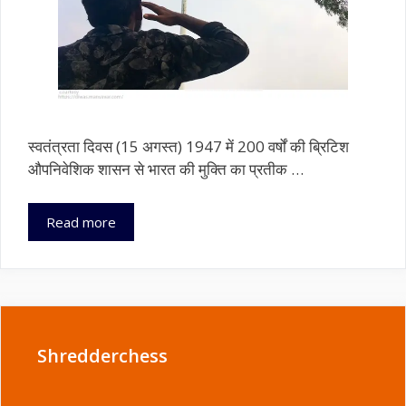
स्वतंत्रता दिवस (15 अगस्त) 1947 में 200 वर्षों की ब्रिटिश
औपनिवेशिक शासन से भारत की मुक्ति का प्रतीक …
भारत
Read more
का
स्वतंत्रता
दिवस:
इतिहास,
बलिदान
और
Shredderchess
नागरिकों
के
कर्तव्य