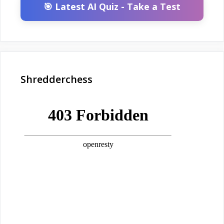
🎯 Latest AI Quiz - Take a Test
Shredderchess