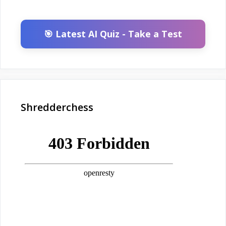
🎯 Latest AI Quiz - Take a Test
Shredderchess