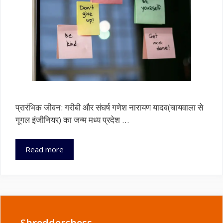
प्रारंभिक जीवन: गरीबी और संघर्ष गणेश नारायण यादव(चायवाला से
गूगल इंजीनियर) का जन्म मध्य प्रदेश …
चायवाला
Read more
से
गूगल
इंजीनियर:
गणेश
नारायण
यादव
Shredderchess