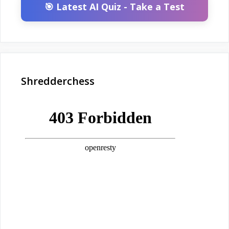
🎯 Latest AI Quiz - Take a Test
Shredderchess