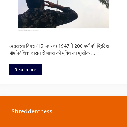
स्वतंत्रता दिवस (15 अगस्त) 1947 में 200 वर्षों की ब्रिटिश
औपनिवेशिक शासन से भारत की मुक्ति का प्रतीक …
भारत
Read more
का
स्वतंत्रता
दिवस:
इतिहास,
बलिदान
और
Shredderchess
नागरिकों
के
कर्तव्य