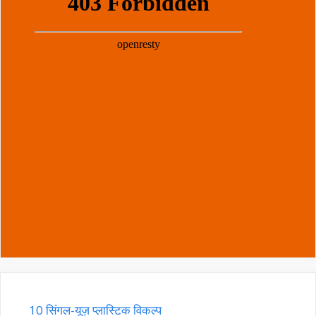
अव्यवस्था-
मुक्त
घर
की
व्यापक
गाइड
10 सिंगल-यूज़ प्लास्टिक विकल्प