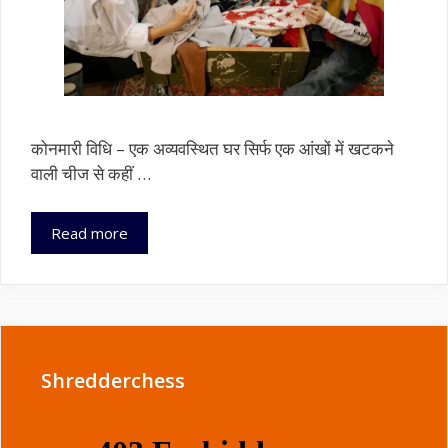
कोनमारी विधि – एक अव्यवस्थित घर सिर्फ एक आंखों में खटकने
वाली चीज से कहीं …
कम
Read more
की
कला:
कोनमारी
विधि
और
मिनिमलिस्ट
Shredderchess
लिविंग
के
साथ