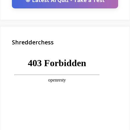
🎯 Latest AI Quiz - Take a Test
Shredderchess