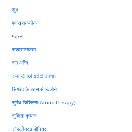
शुभ
श्वास तकनीक
षड्रस
सकारात्मकता
सम अग्नि
समग्र(Holistic) उपचार
सिगरेट के बट्स से खिलौने
सुगंध-चिकित्सा(Aromatherapy)
सुष्मिता कृष्णन
सॉफ्टवेयर इंजीनियर