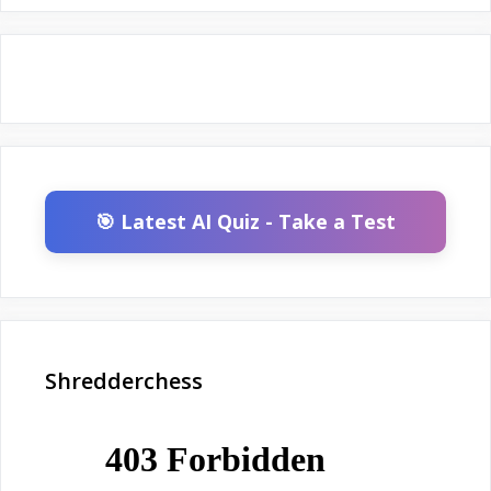
🎯 Latest AI Quiz - Take a Test
Shredderchess