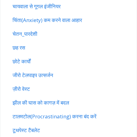
चायवाला से गूगल इंजीनियर
चिंता(Anxiety) कम करने वाला आहार
चेतन_पारदेशी
छह रस
छोटे कार्यों
जीरो टेलपाइप उत्सर्जन
ज़ीरो वेस्ट
झील की घास को कागज़ में बदल
टालमटोल(Procrastinating) करना बंद करें
टूथपेस्ट टैबलेट