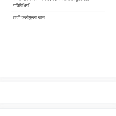
हाजी कलीमुल्ला खान
भारतीय एथलीट सुकांत सिंह ने दुनिया की सबसे कठिन
अल्ट्रा-मैराथन पूरी की