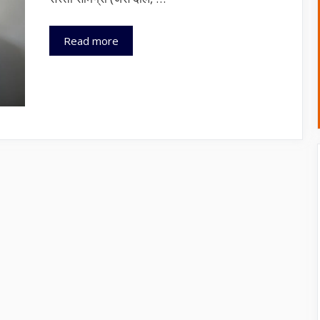
चिंता(Anxiety)
Read more
कम
करने
वाला
आहार
7-
दिन
का
किफायती
शाकाहारी
आहार
योजना
(₹150/
सप्ताह
से
कम)