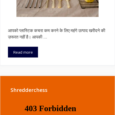
आपको प्लास्टिक कचरा कम करने के लिए महंगे उत्पाद खरीदने की
ज़रूरत नहीं है। आपकी …
रसोई
Read more
में
पहले
से
मौजूद
10
सिंगल-
Shredderchess
यूज़
प्लास्टिक
विकल्प(Alternatives)