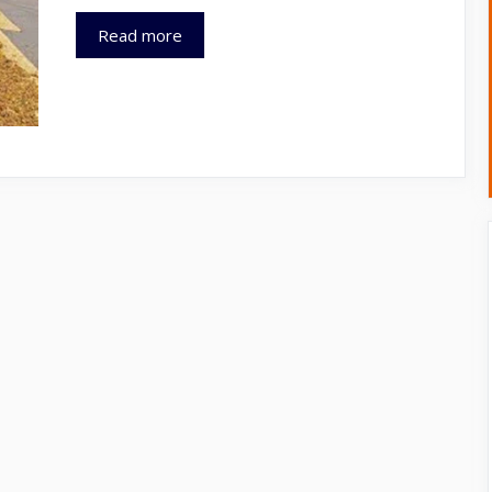
ईस
Read more
शहर
में
बीएमसी
ने
पूजा
सामग्री
के
टनों
कचरे
को
इको-
फ्रेंडली(eco-
friendly)
उत्पादों
में
बदलकर
रचा
इतिहास